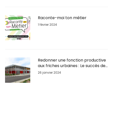
Raconte-moi ton métier
1 février 2024
Redonner une fonction productive
aux friches urbaines : Le succès de
la reconversion du Parc BSL à
26 janvier 2024
GrandSoissons