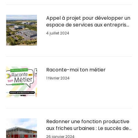
Appel à projet pour développer un
espace de services aux entreprises
sur le Parc d’activités du Plateau
4 juillet 2024
Raconte-moi ton métier
1 février 2024
Redonner une fonction productive
aux friches urbaines : Le succès de
la reconversion du Parc BSL à
26 janvier 2024