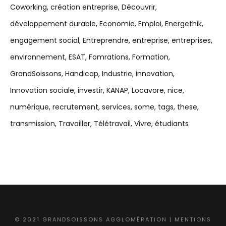
Coworking
création entreprise
Découvrir
développement durable
Economie
Emploi
Energethik
engagement social
Entreprendre
entreprise
entreprises
environnement
ESAT
Fomrations
Formation
GrandSoissons
Handicap
Industrie
innovation
Innovation sociale
investir
KANAP
Locavore
nice
numérique
recrutement
services
some
tags
these
transmission
Travailler
Télétravail
Vivre
étudiants
© 2021 GRANDSOISSONS AGGLOMÉRATION |
MENTIONS