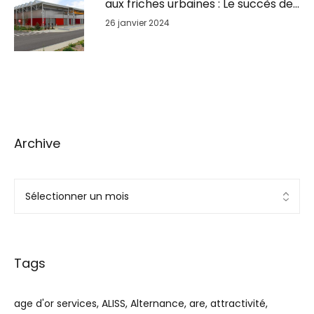
aux friches urbaines : Le succès de
la reconversion du Parc BSL à
26 janvier 2024
GrandSoissons
Archive
Tags
age d'or services
ALISS
Alternance
are
attractivité