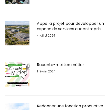
Appel à projet pour développer un
espace de services aux entreprises
sur le Parc d’activités du Plateau
4 juillet 2024
Raconte-moi ton métier
1 février 2024
Redonner une fonction productive