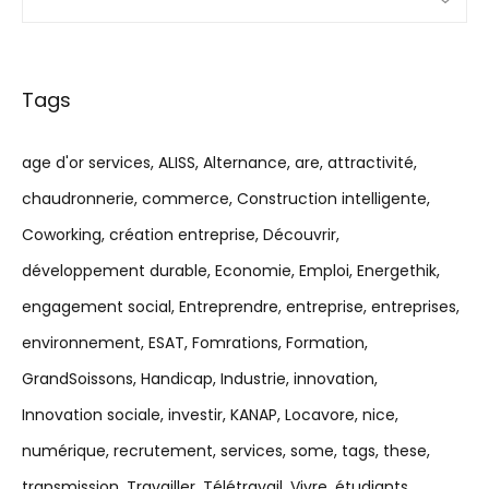
Tags
age d'or services
ALISS
Alternance
are
attractivité
chaudronnerie
commerce
Construction intelligente
Coworking
création entreprise
Découvrir
développement durable
Economie
Emploi
Energethik
engagement social
Entreprendre
entreprise
entreprises
environnement
ESAT
Fomrations
Formation
GrandSoissons
Handicap
Industrie
innovation
Innovation sociale
investir
KANAP
Locavore
nice
numérique
recrutement
services
some
tags
these
transmission
Travailler
Télétravail
Vivre
étudiants