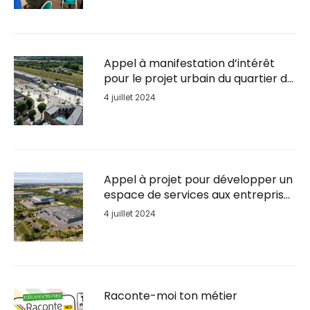
Appel à manifestation d’intérêt
pour le projet urbain du quartier de
la Gare de Soissons
4 juillet 2024
Appel à projet pour développer un
espace de services aux entreprises
sur le Parc d’activités du Plateau
4 juillet 2024
Raconte-moi ton métier