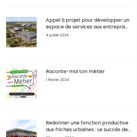
Appel à projet pour développer un
espace de services aux entreprises
sur le Parc d’activités du Plateau
4 juillet 2024
Raconte-moi ton métier
1 février 2024
Redonner une fonction productive
aux friches urbaines : Le succès de
la reconversion du Parc BSL à