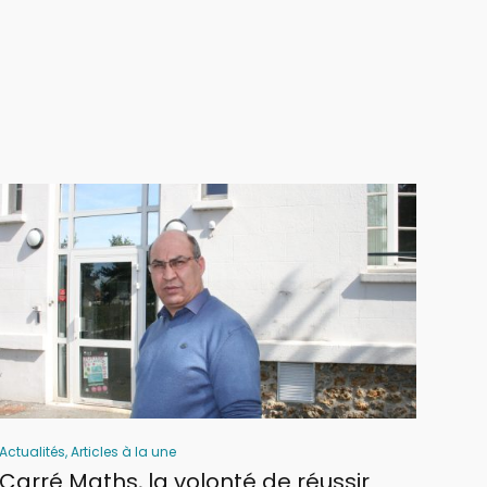
Actualités
,
Articles à la une
Actua
Carré Maths, la volonté de réussir
Du 