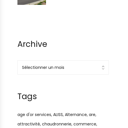
BSL à GrandSoissons
Archive
Tags
age d'or services
ALISS
Alternance
are
attractivité
chaudronnerie
commerce