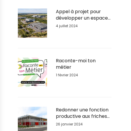
Appel à projet pour
développer un espace
de services aux
4 juillet 2024
entreprises sur le Parc
d’activités du Plateau
Raconte-moi ton
métier
1 février 2024
Redonner une fonction
productive aux friches
urbaines : Le succès de
26 janvier 2024
la reconversion du Parc