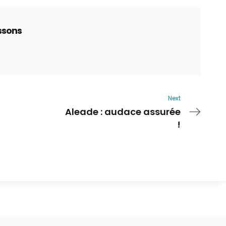
ssons
Next
Aleade : audace assurée
!