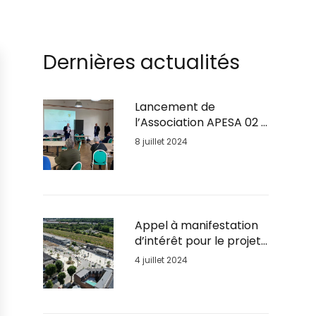
Dernières actualités
Lancement de
l’Association APESA 02 :
Soutien Psychologique
8 juillet 2024
pour les Entrepreneurs
en Détresse
Appel à manifestation
d’intérêt pour le projet
urbain du quartier de la
4 juillet 2024
Gare de Soissons