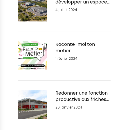
développer un espace
de services aux
4 juillet 2024
entreprises sur le Parc
d’activités du Plateau
Raconte-moi ton
métier
1 février 2024
Redonner une fonction
productive aux friches
urbaines : Le succès de
26 janvier 2024
la reconversion du Parc
BSL à GrandSoissons