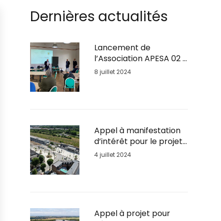
Dernières actualités
Lancement de
l’Association APESA 02 :
Soutien Psychologique
8 juillet 2024
pour les Entrepreneurs
en Détresse
Appel à manifestation
d’intérêt pour le projet
urbain du quartier de la
4 juillet 2024
Gare de Soissons
Appel à projet pour