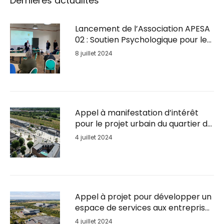
Dernières actualités
Lancement de l’Association APESA
02 : Soutien Psychologique pour les
Entrepreneurs en Détresse
8 juillet 2024
Appel à manifestation d’intérêt
pour le projet urbain du quartier de
la Gare de Soissons
4 juillet 2024
Appel à projet pour développer un
espace de services aux entreprises
sur le Parc d’activités du Plateau
4 juillet 2024