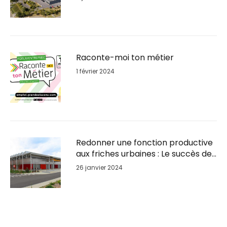
Raconte-moi ton métier
1 février 2024
Redonner une fonction productive
aux friches urbaines : Le succès de
la reconversion du Parc BSL à
26 janvier 2024
GrandSoissons